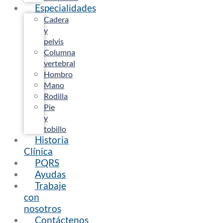
Especialidades
Cadera
y
pelvis
Columna
vertebral
Hombro
Mano
Rodilla
Pie
y
tobillo
Historia
Clínica
PQRS
Ayudas
Trabaje
con
nosotros
Contáctenos