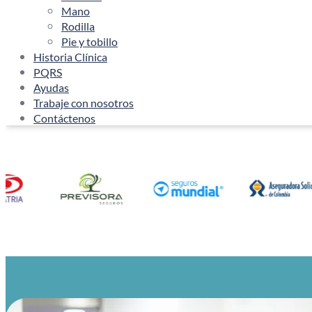
Mano
Rodilla
Pie y tobillo
Historia Clínica
PQRS
Ayudas
Trabaje con nosotros
Contáctenos