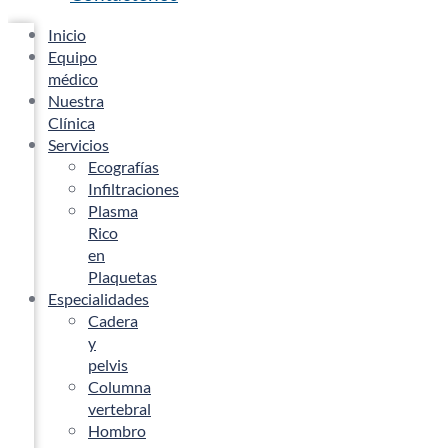
Inicio
Equipo
médico
Nuestra
Clínica
Servicios
Ecografías
Infiltraciones
Plasma
Rico
en
Plaquetas
Especialidades
Cadera
y
pelvis
Columna
vertebral
Hombro