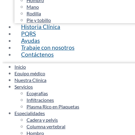
Hombro
Mano
Rodilla
Pie y tobillo
Historia Clínica
PQRS
Ayudas
Trabaje con nosotros
Contáctenos
Inicio
Equipo médico
Nuestra Clínica
Servicios
Ecografías
Infiltraciones
Plasma Rico en Plaquetas
Especialidades
Cadera y pelvis
Columna vertebral
Hombro