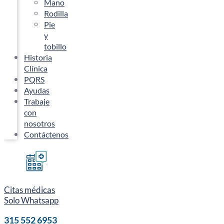
Mano
Rodilla
Pie
y
tobillo
Historia
Clínica
PQRS
Ayudas
Trabaje
con
nosotros
Contáctenos
Citas médicas
Solo Whatsapp
315 552 6953