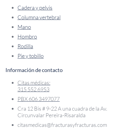
Cadera y pelvis
Columna vertebral
Mano
Hombro
Rodilla
Pie y tobillo
Información de contacto
Citas médicas:
315 552 6953
PBX 606 3497077
Cra 12 Bis # 9-22 A una cuadra de la Av.
Circunvalar Pereira-Risaralda
citasmedicas@fracturasyfracturas.com