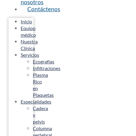
nosotros
Contáctenos
Inicio
Equipo
médico
Nuestra
Clínica
Servicios
Ecografías
Infiltraciones
Plasma
Rico
en
Plaquetas
Especialidades
Cadera
y
pelvis
Columna
vertebral