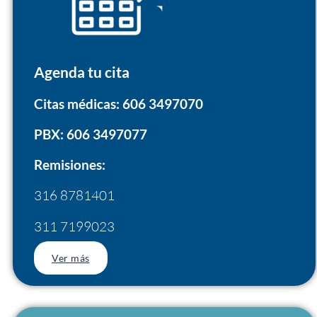
Agenda tu cita
Citas médicas: 606 3497070
PBX: 606 3497077
Remisiones:
316 8781401
311 7199023
Ver más