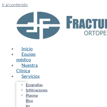
Ir al contenido
Inicio
Equipo
médico
Nuestra
Clínica
Servicios
Ecografías
Infiltraciones
Plasma
Rico
en